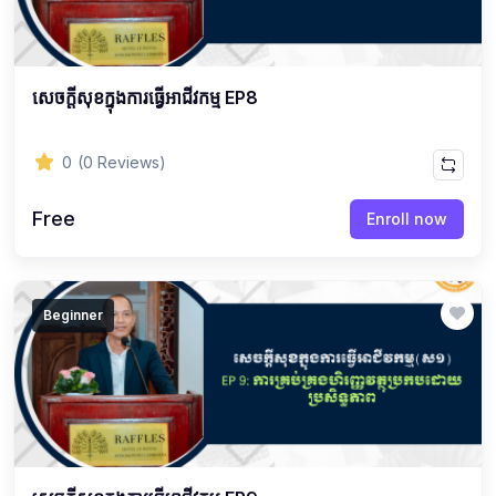
សេចក្ដីសុខក្នុងការធ្វើអាជីវកម្ម EP8
0
(0 Reviews)
Free
Enroll now
Beginner