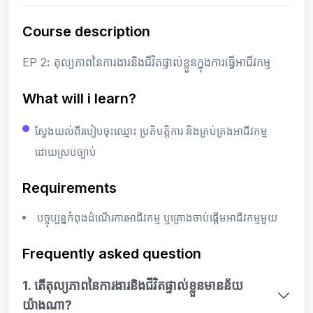
Course description
EP 2
:
តុល្យភាពនៃការងារនិងជីវិតផ្ទាល់ខ្លួនក្នុងការធ្វើអាជីវកម្ម
What will i learn?
ស្វែងយល់ពីរបៀបចុះឈ្មោះ ប្រតិបត្តិការ និងគ្រប់គ្រងអាជីវកម្ម
ដោយស្របច្បាប់
Requirements
បច្ចុប្បន្នកំពុងដំណើរការអាជីវកម្ម ឬគ្រោងចាប់ផ្តើមអាជីវកម្មមួយ
Frequently asked question
1. តើតុល្យភាពនៃការងារនិងជីវិតផ្ទាល់ខ្លួនមានន័យ
យ៉ាងណា?