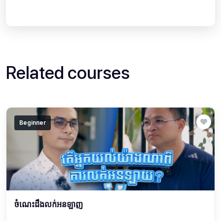
Related courses
Beginner
ចំណេះដឹងលក់អនឡាញ