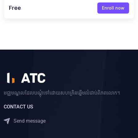
Free
Enroll now
មជ្ឈមណ្ឌលដែលបណ្ដុំទៅដោយសហគ្រិនឆ្នើមលំដាប់ពិភពលោក។
CONTACT US
Send message