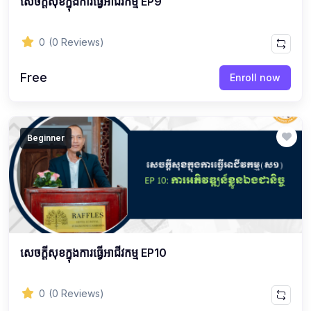
សេចក្ដីសុខក្នុងការធ្វើអាជីវកម្ម EP9
0
(0 Reviews)
Free
Enroll now
Beginner
សេចក្ដីសុខក្នុងការធ្វើអាជីវកម្ម EP10
0
(0 Reviews)