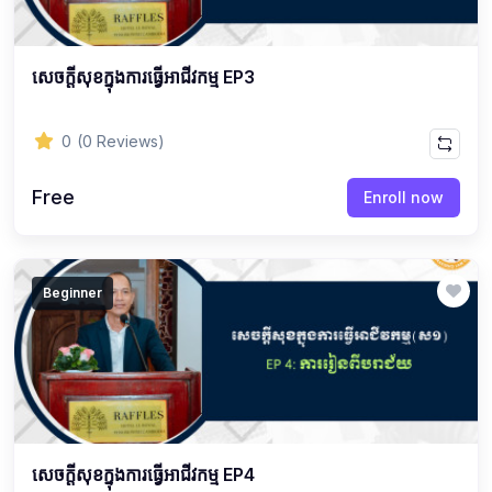
សេចក្ដីសុខក្នុងការធ្វើអាជីវកម្ម EP3
0
(0 Reviews)
Free
Enroll now
Beginner
សេចក្ដីសុខក្នុងការធ្វើអាជីវកម្ម EP4