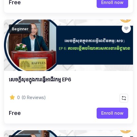
Free
Enroll now
Beginner
សេចក្ដីសុខក្នុងការធ្វើអាជីវកម្ម EP6
0
(0 Reviews)
Free
Enroll now