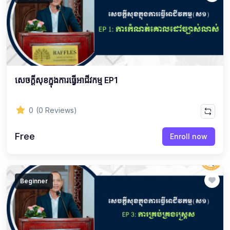
សេចក្ដីសុខក្នុងការធ្វើអាជីវកម្ម EP1
0
(0 Reviews)
Free
Enroll now
Beginner