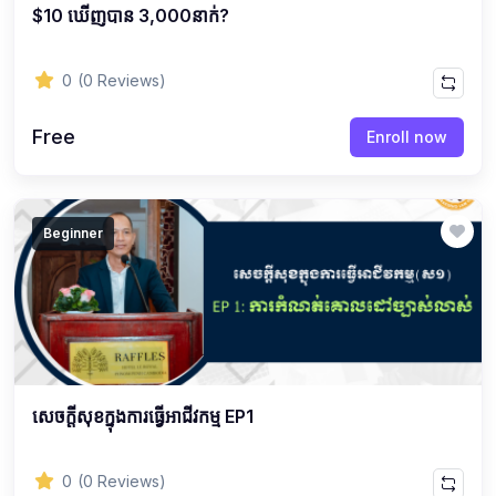
$10 ឃើញបាន 3,000នាក់?
0
(0 Reviews)
Free
Enroll now
Beginner
សេចក្ដីសុខក្នុងការធ្វើអាជីវកម្ម EP1
0
(0 Reviews)