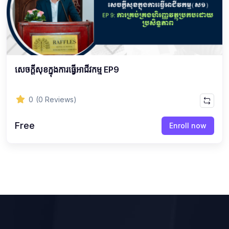
សេចក្ដីសុខក្នុងការធ្វើអាជីវកម្ម EP9
0
(0 Reviews)
Free
Enroll now