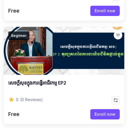
Free
Enroll now
Beginner
សេចក្ដីសុខក្នុងការធ្វើអាជីវកម្ម EP2
0
(0 Reviews)
Free
Enroll now