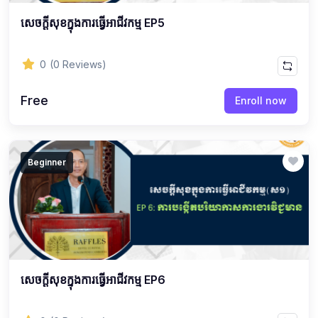
សេចក្ដីសុខក្នុងការធ្វើអាជីវកម្ម EP5
0
(0 Reviews)
Free
Enroll now
Beginner
សេចក្ដីសុខក្នុងការធ្វើអាជីវកម្ម EP6