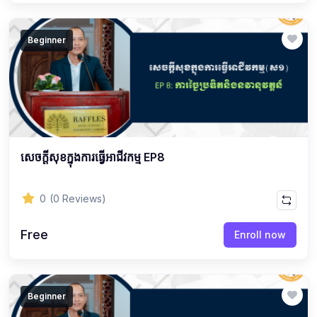
Beginner
សេចក្ដីសុខក្នុងការធ្វើអាជីវកម្ម EP8
0
(0 Reviews)
Free
Enroll now
Beginner