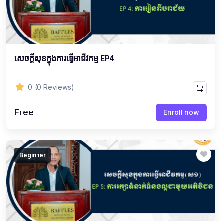
សេចក្ដីសុខក្នុងការធ្វើអាជីវកម្ម EP4
0
(0 Reviews)
Free
Enroll now
Beginner