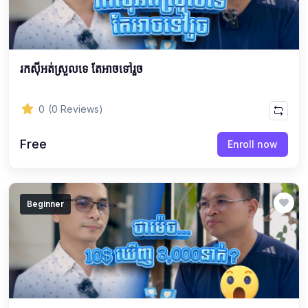
រកស៊ីអត់ស្រួលទេ តែអាចទៅរួច
0
(0 Reviews)
Free
Enroll now
Beginner