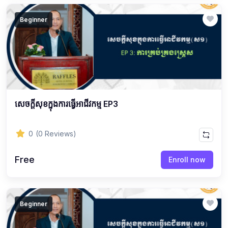
Beginner
សេចក្ដីសុខក្នុងការធ្វើអាជីវកម្ម EP3
0
(0 Reviews)
Free
Enroll now
Beginner