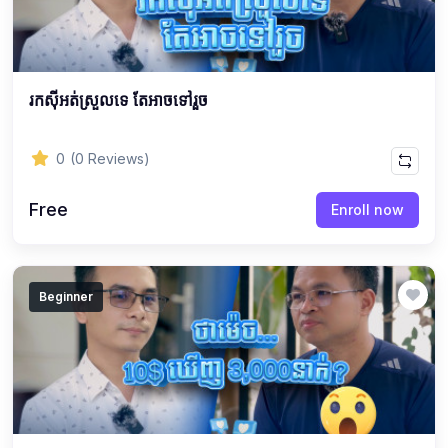
រកស៊ីអត់ស្រួលទេ តែអាចទៅរួច
0
(0 Reviews)
Free
Enroll now
Beginner