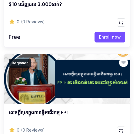
$10 ឃើញបាន 3,000នាក់?
0
(0 Reviews)
Free
Enroll now
Beginner
សេចក្ដីសុខក្នុងការធ្វើអាជីវកម្ម EP1
0
(0 Reviews)