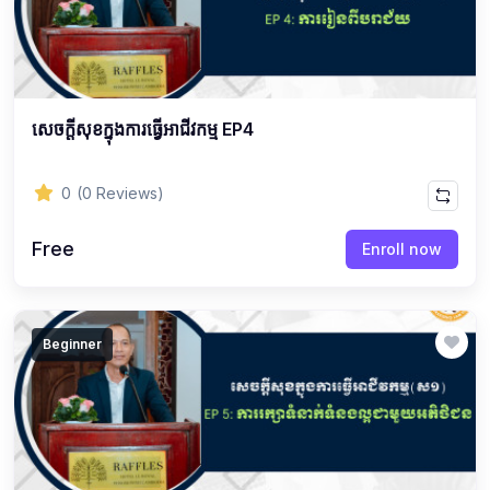
សេចក្ដីសុខក្នុងការធ្វើអាជីវកម្ម EP4
0
(0 Reviews)
Free
Enroll now
Beginner