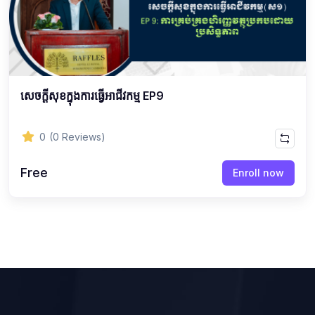
សេចក្ដីសុខក្នុងការធ្វើអាជីវកម្ម EP9
0
(0 Reviews)
Free
Enroll now