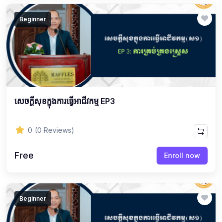
Beginner
សេចក្ដីសុខក្នុងការធ្វើអាជីវកម្ម EP3
0
(0 Reviews)
Free
Enroll now
Beginner