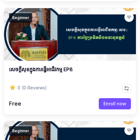
Beginner
សេចក្ដីសុខក្នុងការធ្វើអាជីវកម្ម EP8
0
(0 Reviews)
Free
Enroll now
Beginner