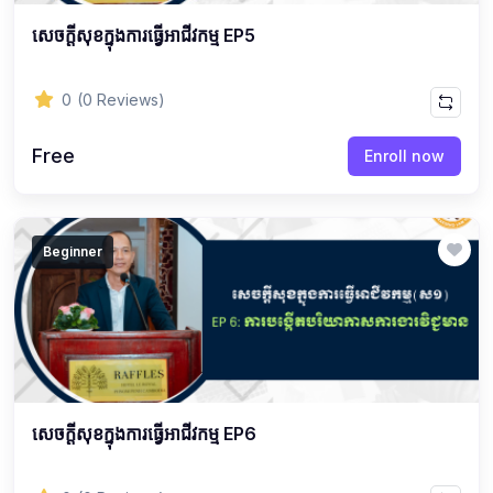
សេចក្ដីសុខក្នុងការធ្វើអាជីវកម្ម EP5
0
(0 Reviews)
Free
Enroll now
Beginner
សេចក្ដីសុខក្នុងការធ្វើអាជីវកម្ម EP6