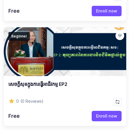
Free
Enroll now
Beginner
សេចក្ដីសុខក្នុងការធ្វើអាជីវកម្ម EP2
0
(0 Reviews)
Free
Enroll now